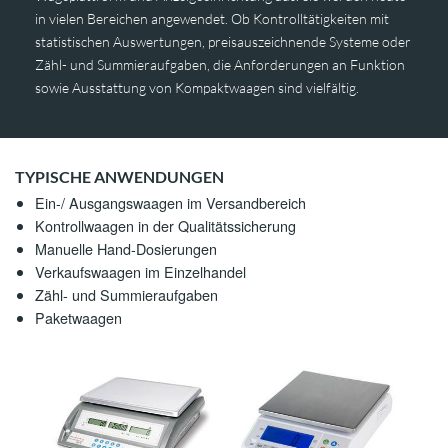
in vielen Bereichen angewendet. Ob Kontrolltätigkeiten mit
statistischen Auswertungen, preisauszeichnende Systeme oder
BANDWAAGEN
JOBS
Zähl- und Summieraufgaben, die Anforderungen an Funktion
sowie Ausstattung von Kompaktwaagen sind vielfältig.
BEHÄLTERWAAGEN
GLEISWAAGEN
TYPISCHE ANWENDUNGEN
HANDHUBWAGEN
Ein-/ Ausgangswaagen im Versandbereich
Kontrollwaagen in der Qualitätssicherung
Manuelle Hand-Dosierungen
KOMPAKTWAAGEN
Verkaufswaagen im Einzelhandel
Zähl- und Summieraufgaben
KRANWAAGEN
Paketwaagen
PLATTFORMWAAGEN
FAHRZEUGWAAGEN