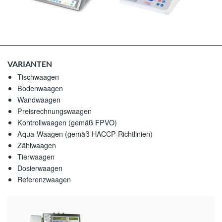
WÄGE-LÖSUNGEN & SONDERBAU
ERNTEMENGENERFASSUNG
MODERNISIERUNG VON FAHRZEUGWAAGEN
VARIANTEN
Tischwaagen
VERLADE- & VERSANDAUTOMATION
Bodenwaagen
Wandwaagen
MOBILE ABFÜLLANLAGE
Preisrechnungswaagen
Kontrollwaagen (gemäß FPVO)
WÄGE- UND TRIMMSYSTEM FÜR ROTORBLÄTTER V
Aqua-Waagen (gemäß HACCP-Richtlinien)
Zählwaagen
SOLAS WAAGEN
Tierwaagen
Dosierwaagen
Referenzwaagen