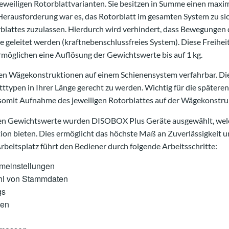
e jeweiligen Rotorblattvarianten. Sie besitzen in Summe einen ma
Herausforderung war es, das Rotorblatt im gesamten System zu sic
lattes zuzulassen. Hierdurch wird verhindert, dass Bewegungen de
e geleitet werden (kraftnebenschlussfreies System). Diese Freihe
möglichen eine Auflösung der Gewichtswerte bis auf 1 kg.
iden Wägekonstruktionen auf einem Schienensystem verfahrbar. Die
ttypen in Ihrer Länge gerecht zu werden. Wichtig für die späteren
somit Aufnahme des jeweiligen Rotorblattes auf der Wägekonstru
nen Gewichtswerte wurden DISOBOX Plus Geräte ausgewählt, wel
on bieten. Dies ermöglicht das höchste Maß an Zuverlässigkeit u
rbeitsplatz führt den Bediener durch folgende Arbeitsschritte:
meinstellungen
hl von Stammdaten
gs
ten