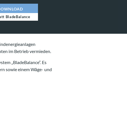
DOWNLOAD
att BladeBalance
Windenergieanlagen
ten im Betrieb vermieden.
stem „BladeBalance“. Es
tern sowie einem Wäge- und